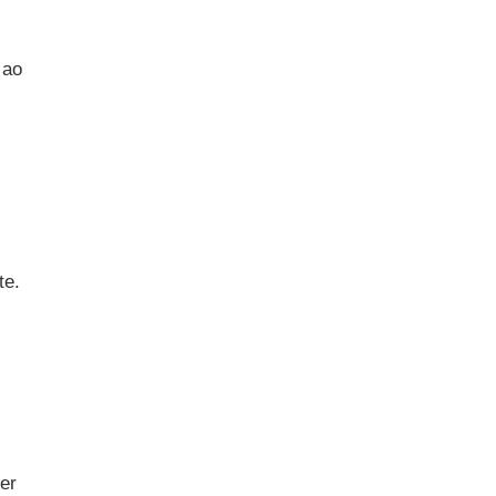
 ao
te.
er