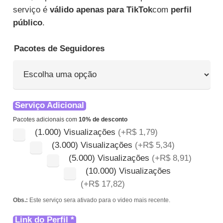
R$ 549,90
serviço é
válido apenas para TikTok
com
perfil
público
.
Pacotes de Seguidores
Serviço Adicional
Pacotes adicionais com
10% de desconto
(1.000) Visualizações
(+R$ 1,79)
(3.000) Visualizações
(+R$ 5,34)
(5.000) Visualizações
(+R$ 8,91)
(10.000) Visualizações
(+R$ 17,82)
Seg
no
Obs.:
Este serviço sera ativado para o video mais recente.
Tik
Link do Perfil
*