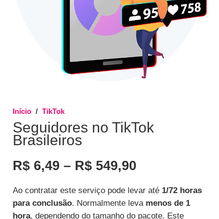
Início
/
TikTok
Seguidores no TikTok
Brasileiros
Faixa
R$
6,49
–
R$
549,90
de
preço:
Ao contratar este serviço pode levar até
1/72 horas
R$ 6,49
para conclusão
. Normalmente leva
menos de 1
através
hora
, dependendo do tamanho do pacote. Este