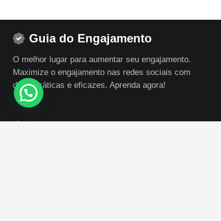
Guia do Engajamento
O melhor lugar para aumentar seu engajamento.
Maximize o engajamento nas redes sociais com
dicas práticas e eficazes. Aprenda agora!
Posts Recentes
Como Fazer Transmissão ao Vivo no TikTok: Engaje
Seu Público
quanto vale uma conta no instagram com 100 mil
seguidores?
qual o limite de curtidas no instagram?