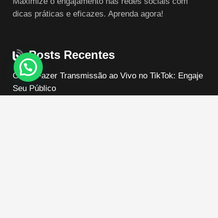
Maximize o engajamento nas redes sociais com
dicas práticas e eficazes. Aprenda agora!
Posts Recentes
Como Fazer Transmissão ao Vivo no TikTok: Engaje
Seu Público
quanto vale uma conta no instagram com 100 mil
seguidores?
qual o limite de curtidas no instagram?
Contato
Av. Mauro Ramos, Florianópolis – SC