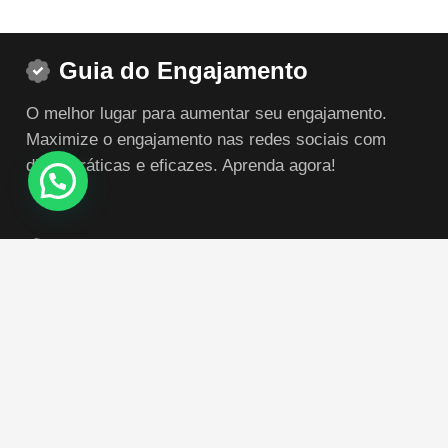
Guia do Engajamento
O melhor lugar para aumentar seu engajamento.
Maximize o engajamento nas redes sociais com
dicas práticas e eficazes. Aprenda agora!
Posts Recentes
Como Fazer Transmissão ao Vivo no TikTok: Engaje
Seu Público
quanto vale uma conta no instagram com 100 mil
seguidores?
qual o limite de curtidas no instagram?