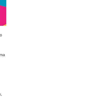
o
uma
s,