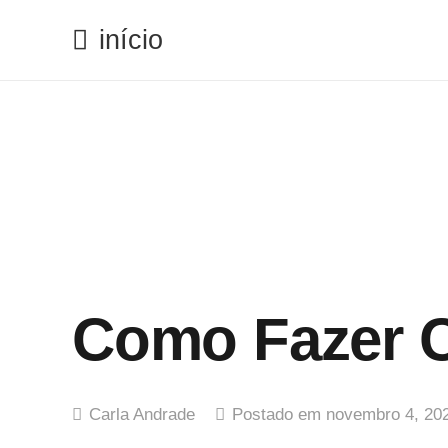
início
Como Fazer C
Carla Andrade
Postado em
novembro 4, 20