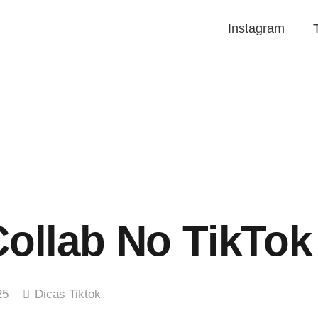
Instagram
ollab No TikTok
25
Dicas Tiktok