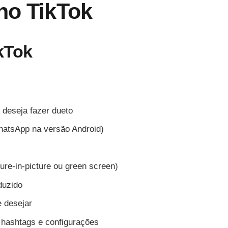
no TikTok
kTok
 deseja fazer dueto
hatsApp na versão Android)
ture-in-picture ou green screen)
duzido
e desejar
 hashtags e configurações