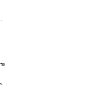
ar
fis
os