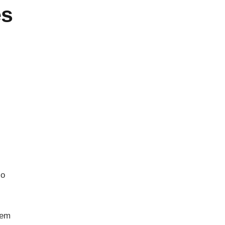
es
 o
 em