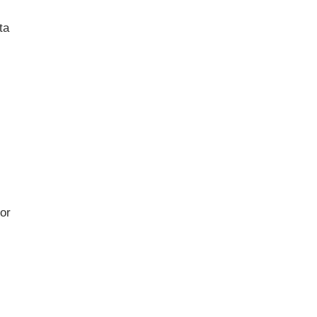
ta
or