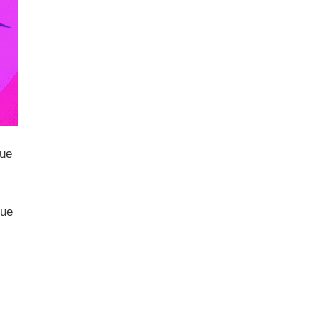
que
que