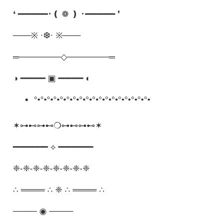
❛ ━━━━━━･❪ ❁ ❫ ･━━━━━━ ❜
───※ ·❆· ※───
═───────◇───────═
◑ ━━━━━ ▣ ━━━━━ ◐
°•°•°•°•°•°•°•°•°•°•°•°•°•°•°•°•°•°•
✶⊶⊷⊶⊷❍⊶⊷⊶⊷✶
━━━━━━━ ⟡ ━━━━━━━
❈-❈-❈-❈-❈-❈-❈-❈
∴ ════ ∴ ❈ ∴ ════ ∴
──── ◉ ────