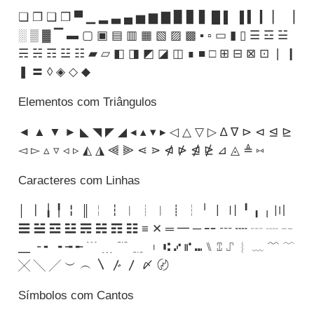
❏ ❐ ❑ ❒ ▀ ▁ ▂ ▃ ▄ ▅ ▆ ▇ ▉ ▊ ▋ █ ▌ ▐ ▍ ▎ ▏ ▕
░ ▒ ▓ ▔ ▬ ▢ ▣ ▤ ▥ ▦ ▧ ▨ ▩ ▪ ▫ ▭ ▮ ▯ ☰ ☲ ☱
☴ ☵ ☶ ☳ ☷ ▰ ▱ ◧ ◨ ◩ ◪ ◫ ∎ ■ □ ⊞ ⊟ ⊠ ⊡ ❘ ❙
❚ 〓 ◊ ◈ ◇ ◆
Elementos com Triângulos
◄ ▲ ▼ ► ◣ ◥ ◤ ◢ ◂ ▴ ▾ ▸ ◁ △ ▽ ▷ ∆ ∇ ⊳ ⊲ ⊴ ⊵
◅ ▻ ▵ ▿ ◃ ▹ ◭ ◮ ⫷ ⫸ ⋖ ⋗ ⋪ ⋫ ⋬ ⋭ ⊿ ◬ ≜ ⑅
Caracteres com Linhas
│ ┃ ╽ ╿ ╏ ║ ╎ ┇ ︱ ┊ ︳ ┋ ┆ ╵ 〡 〢 ╹ ╻ ╷ 〣
☰ ☱ ☲ ☳ ☴ ☵ ☶ ☷ ≡ ✕ ═ ━ ─ ╍ ┅ ┉ ┄ ┈ ╌
╴ ╶ ╸ ╺ ╼ ╾ ﹉ ﹍ ﹊ ﹎ ︲ ⑆ ⑇ ⑈ ⑉ ⑊ ⑄ ⑀ ︴ ﹏ ﹌ ﹋
╳ ╲ ╱ ︶ ︵ 〵 〴 〳 〆 〄
Símbolos com Cantos