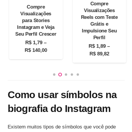
Compre
Compre
Visualizações
Visualizações
Reels com Teste
para Stories
Grátis e
Instagram e Veja
Impulsione Seu
Seu Perfil Crescer
e 5
Perfil
R$
1,79
–
R$
1,89
–
Faixa
R$
140,00
Faixa
R$
89,82
de
de
preço:
preço:
R$ 1,79
R$ 1,89
através
através
90
R$ 140,00
R$ 89,82
Como usar símbolos na
biografia do Instagram
Existem muitos tipos de símbolos que você pode