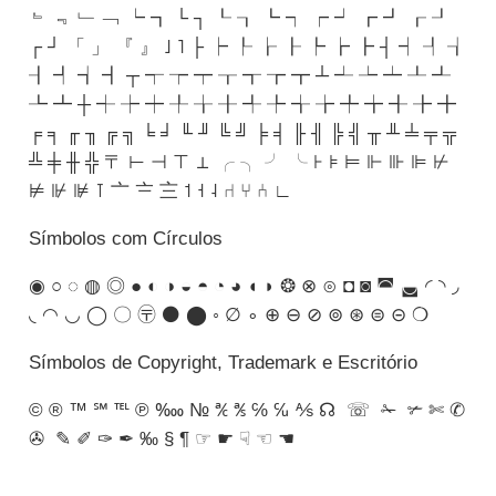
﹄ ﹃ ﹂ ﹁ ┕ ┓ └ ┐ ┖ ┒ ┗ ┑ ┍ ┙ ┏ ┛ ┎ ┚
┌ ┘ 「 」 『 』 ˩ ˥ ├ ┝ ┞ ┟ ┠ ┡ ┢ ┣ ┤ ┥ ┦ ┧
┨ ┩ ┪ ┫ ┬ ┭ ┮ ┯ ┰ ┱ ┲ ┳ ┴ ┵ ┶ ┷ ┸ ┹
┺ ┻ ┼ ┽ ┾ ┿ ╀ ╁ ╂ ╃ ╄ ╅ ╆ ╇ ╈ ╉ ╊ ╋
╒ ╕ ╓ ╖ ╔ ╗ ╘ ╛ ╙ ╜ ╚ ╝ ╞ ╡ ╟ ╢ ╠ ╣ ╥ ╨ ╧ ╤ ╦
╩ ╪ ╫ ╬ 〒 ⊢ ⊣ ⊤ ⊥ ╭ ╮ ╯ ╰ ⊦ ⊧ ⊨ ⊩ ⊪ ⊫ ⊬
⊭ ⊮ ⊯ ⊺ 〦 〧 〨 ˦ ˧ ˨ ⑁ ⑂ ⑃ ∟
Símbolos com Círculos
◉ ○ ◌ ◍ ◎ ● ◐ ◑ ◒ ◓ ◔ ◕ ◖ ◗ ❂ ⊗ ⊙ ◘ ◙ ◚ ◛ ◜ ◝ ◞
◟ ◠ ◡ ◯ 〇 〶 ⚫ ⬤ ◦ ∅ ∘ ⊕ ⊖ ⊘ ⊚ ⊛ ⊜ ⊝ ❍
Símbolos de Copyright, Trademark e Escritório
© ® ™ ℠ ℡ ℗ ‱ № ℀ ℁ ℅ ℆ ⅍ ☊ ☏ ✁ ✃ ✄ ✆
✇ ✎ ✐ ✑ ✒ ‰ § ¶ ☞ ☛ ☟ ☜ ☚