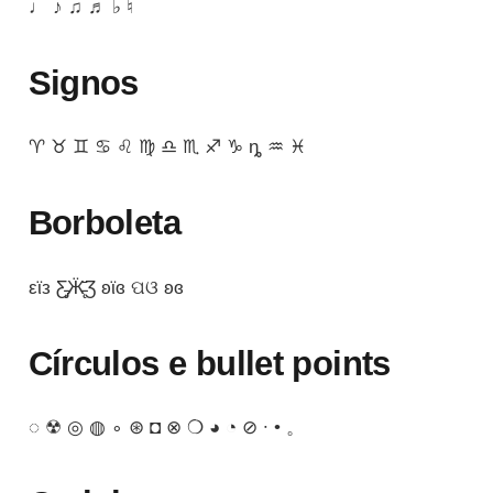
♩ ♪ ♫ ♬ ♭ ♮
Signos
♈︎ ♉︎ ♊︎ ♋︎ ♌︎ ♍︎ ♎︎ ♏︎ ♐︎ ♑︎ ȵ ♒︎ ♓︎
Borboleta
εϊз Ƹ̵̡Ӝ̵̨̄Ʒ ʚϊɞ ପଓ ʚɞ
Círculos e bullet points
◌ ☢ ◎ ◍ ∘ ⊛ ◘ ⊗ ❍ ◕ ◔ ⊘ ∙ • 。