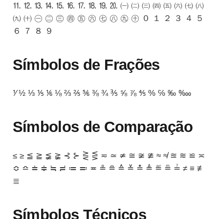
⒒ ⒓ ⒔ ⒕ ⒖ ⒗ ⒘ ⒙ ⒚ ⒛ ㈠ ㈡ ㈢ ㈣ ㈤ ㈥ ㈦ ㈧
㈨ ㈩ ㊀ ㊁ ㊂ ㊃ ㊄ ㊅ ㊆ ㊇ ㊈ ㊉ ０ １ ２ ３ ４ ５
６ ７ ８ ９
Símbolos de Frações
⅟ ½ ⅓ ⅕ ⅙ ⅛ ⅔ ⅖ ⅚ ⅜ ¾ ⅗ ⅝ ⅞ ⅘ % ℅ ‰ ‱
Símbolos de Comparação
≤ ≥ ≦ ≧ ≨ ≩ ⊰ ⊱ ⋛ ⋚ ≂ ≃ ≄ ≅ ≆ ≇ ≈ ≉ ≊ ≋ ≌ ≍
≎ ≏ ≐ ≑ ≒ ≓ ≔ ≕ ≖ ≗ ≘ ≙ ≚ ≛ ≜ ≝ ≞ ≟ ≠ ≡ ≢
≣
Símbolos Técnicos