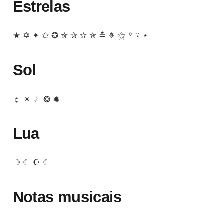
Estrelas
★ ✡ ✦ ✩ ✪ ✮ ✰ ✫ ✯ ≛ ✵ ⚝ ꙳ ⍣ ⋆
Sol
☼ ☀ ☄ ❂ ✹
Lua
☽ ☾ ☪ ☾
Notas musicais