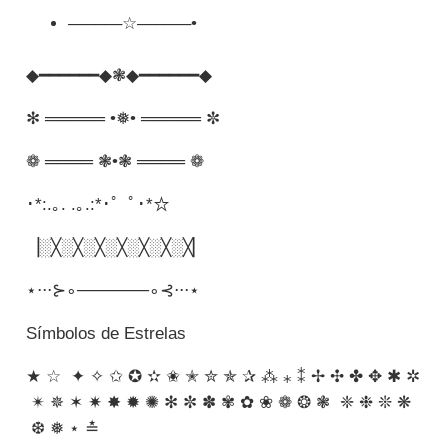
––––––☆––––––•
◆━━━━━━◆❃◆━━━━━━◆
✻ ═════ •❅• ═════ ✼
❁ ════ ❃•❃ ════ ❁
･*:.｡. .｡.:*･゜ﾟ･*☆
▕░╳░╳░╳░╳░╳░╳░╳▏
⋆⋅⋅⋅⊱∘──────∘⊰⋅⋅⋅⋆
Símbolos de Estrelas
★ ☆ ✦ ✧ ✩ ✪ ✫ ✬ ✭ ✮ ✯ ✰ ⁂ ⁎ ⁑ ✢ ✣ ✤ ✥ ✱ ✲
✴ ✵ ✶ ✷ ✸ ✹ ✺ ✻ ✼ ✽ ✾ ✿ ❀ ❁ ❂ ❃ ❈ ❉ ❊ ❋
❆ ❅ ⋆ ≛