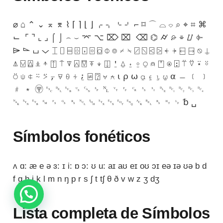
⌀ ⌂ ⌃ ⌄ ⌅ ⌆ ⌇ ⌈ ⌉ ⌊ ⌋ ⌌ ⌍ ⌎ ⌏ ⌐ ⌑ ⌒ ⌓ ⌔ ⌕ ⌖ ⌗ ⌘
⌙ ⌜ ⌝ ⌞ ⌟ ⌠ ⌡ ⌢ ⌣ ⌤ ⌥ ⌦ ⌧ ⌫ ⌬ ⌭ ⌮ ⌯ ⌰ ⌱
⌲ ⌳ ⌴ ⌵ ⌶ ⌷ ⌸ ⌹ ⌺ ⌻ ⌼ ⌽ ⌾ ⌿ ⍀ ⍁ ⍂ ⍃ ⍄ ⍅ ⍆ ⍇ ⍈ ⍉ ⍊
⍋ ⍌ ⍍ ⍎ ⍏ ⍐ ⍑ ⍒ ⍓ ⍔ ⍕ ⍖ ⍗ ⍘ ⍙ ⍚ ⍛ ⍜ ⍝ ⍞ ⍟ ⍠ ⍡ ⍢ ⍣ ⍤
⍥ ⍦ ⍧ ⍨ ⍩ ⍪ ⍫ ⍬ ⍭ ⍮ ⍯ ⍰ ⍱ ⍲ ⍳ ⍴ ⍵ ⍶ ⍷ ⍸ ⍹ ⍺ ﹘ ﹝ ﹞
﹟ ﹡ 〶 ␛ ␡ ␚ ␟ ␘ ␠ ␤ ␋ ␌ ␍ ␎ ␏ ␐ ␑ ␒ ␓ ␔
␕ ␖ ␗ ␙ ␜ ␝ ␞ ␀ ␁ ␂ ␃ ␄ ␅ ␆ ␇ ␈ ␉ ␊ ␢ ␣
Símbolos fonéticos
ʌ ɑ: æ e ə ɜ: ɪ i: ɒ ɔ: ʊ u: aɪ aʊ eɪ oʊ ɔɪ eə ɪə ʊə b d
f g h j k l m n ŋ p r s ʃ t tʃ θ ð v w z ʒ dʒ
Lista completa de Símbolos