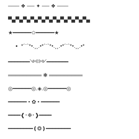
─── ❖ ── ✦ ── ❖ ───
▀▄▀▄▀▄▀▄▀▄▀▄▀▄▀▄▀▄▀▄▀▄
★━━━━━━✩━━━━━━★
*´¨`*•.¸¸.•*´¨`*•.¸¸.•*´¨`*•.¸¸.•*
━━━━━━━༺༻━━━━━━━
═════════ ❃ ═════════
◎━━━━━━◎.◈.◎━━━━━━◎
━━━━━━ • ✿ • ━━━━━━
━━━━❰･❉･❱━━━━
━━━━━━━━❪❂❫━━━━━━━━