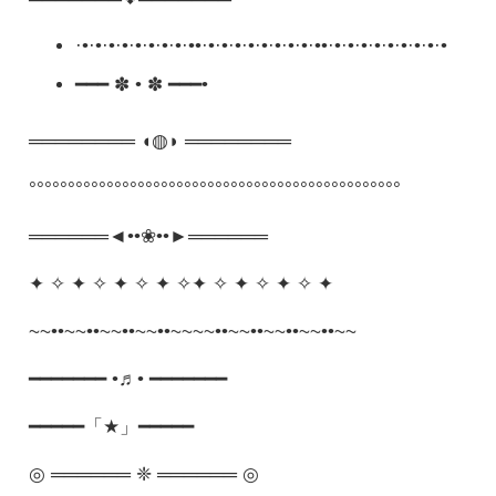
═══════❖═══════
·•·•·•·•·•·•·•·•·••·•·•·•·•·•·•·•·•·••·•·•·•·•·•·•·•·•·•
━━━ ✽ • ✽ ━━━•
════════ ◖◍◗ ════════
°°°°°°°°°°°°°°°°°°°°°°°°°°°°°°°°°°°°°°°°°°°°°°°°
══════◄••❀••►══════
✦ ✧ ✦ ✧ ✦ ✧ ✦ ✧✦ ✧ ✦ ✧ ✦ ✧ ✦
~~••~~••~~••~~••~~~~••~~••~~••~~••~~
━━━━━━━ •♬• ━━━━━━━
━━━━━「★」━━━━━
◎ ══════ ❈ ══════ ◎