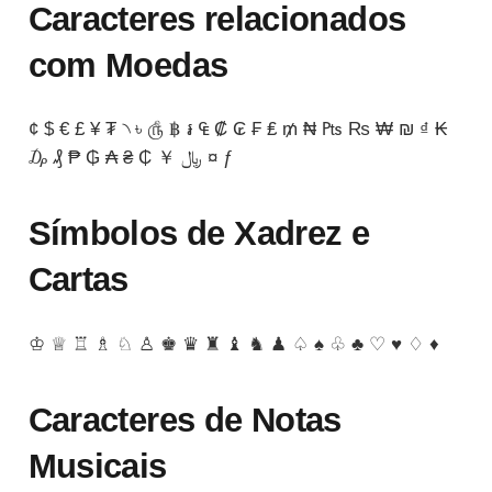
Caracteres relacionados
com Moedas
¢ $ € £ ¥ ₮ ৲ ৳ ௹ ฿ ៛ ₠ ₡ ₢ ₣ ₤ ₥ ₦ ₧ ₨ ₩ ₪ ₫ ₭
₯ ₰ ₱ ₲ ₳ ₴ ₵ ￥ ﷼ ¤ ƒ
Símbolos de Xadrez e
Cartas
♔ ♕ ♖ ♗ ♘ ♙ ♚ ♛ ♜ ♝ ♞ ♟ ♤ ♠ ♧ ♣ ♡ ♥ ♢ ♦
Caracteres de Notas
Musicais