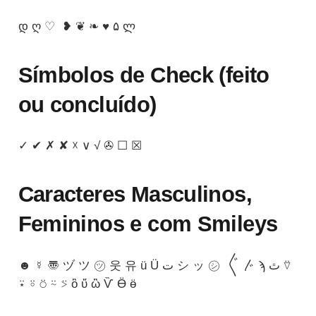
დ ღ ♡ ❥ ❦ ❧ ♥ ۵ ლ
Símbolos de Check (feito
ou concluído)
✓ ✔ ✗ ✘ ☓ ∨ √ ✇ ☐ ☒
Caracteres Masculinos,
Femininos e com Smileys
☻ ☿ 〠 ヅ ツ ㋡ 웃 유 ü Ü ت シ ッ ㋛ 〲 〴 ϡ ﭢ ⍢
⍣ ⍤ ⍥ ⍨ ⍩ ὃ ὕ ὣ Ѷ Ӫ ӫ