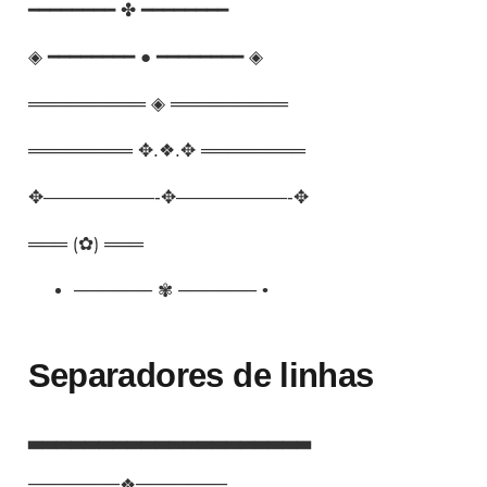
━━━━━━━━ ✤ ━━━━━━━━
◈ ━━━━━━━━ ● ━━━━━━━━ ◈
═════════ ◈ ═════════
════════ ✥.❖.✥ ════════
✥——————-✥——————-✥
═══ ⟮✿⟯ ═══
────── ✾ ────── •
Separadores de linhas
▃▃▃▃▃▃▃▃▃▃▃▃▃▃▃▃▃▃▃▃