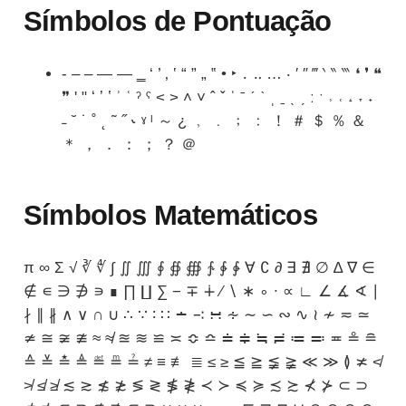
Símbolos de Pontuação
‑ ‒ – — ― ‗ ‘ ’ ‚ ‛ “ ” „ ‟ • ‣ ․ ‥ … ‧ ′ ″ ‴ ‵ ‶ ‷ ❛ ❜ ❝
❞ ʹ ʺ ʻ ʼ ʽ ʾ ʿ ˀ ˁ ˂ ˃ ˄ ˅ ˆ ˇ ˈ ˉ ˊ ˋ ˌ ˍ ˎ ˏ ː ˑ ˒ ˓ ˔ ˕ ˖
˗ ˘ ˙ ˚ ˛ ˜ ˝ ˞ ˠ ˡ ～ ¿ ﹐ ﹒ ﹔ ﹕ ！ ＃ ＄ ％ ＆
＊ ， ． ： ； ？ ＠
Símbolos Matemáticos
π ∞ Σ √ ∛ ∜ ∫ ∬ ∭ ∮ ∯ ∰ ∱ ∲ ∳ ∀ ∁ ∂ ∃ ∄ ∅ ∆ ∇ ∈
∉ ∊ ∋ ∌ ∍ ∎ ∏ ∐ ∑ − ∓ ∔ ∕ ∖ ∗ ∘ ∙ ∝ ∟ ∠ ∡ ∢ ∣
∤ ∥ ∦ ∧ ∨ ∩ ∪ ∴ ∵ ∶ ∷ ∸ ∹ ∺ ∻ ∼ ∽ ∾ ∿ ≀ ≁ ≂ ≃
≄ ≅ ≆ ≇ ≈ ≉ ≊ ≋ ≌ ≍ ≎ ≏ ≐ ≑ ≒ ≓ ≔ ≕ ≖ ≗ ≘
≙ ≚ ≛ ≜ ≝ ≞ ≟ ≠ ≡ ≢ ≣ ≤ ≥ ≦ ≧ ≨ ≩ ≪ ≫ ≬ ≭ ≮
≯ ≰ ≱ ≲ ≳ ≴ ≵ ≶ ≷ ≸ ≹ ≺ ≻ ≼ ≽ ≾ ≿ ⊀ ⊁ ⊂ ⊃