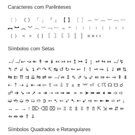
Caracteres com Parênteses
〈 〉 《 》 「 」 『 』 【 】 〔 〕 ︵ ︶ ︷ ︸ ︹ ︺
︻ ︼ ︽ ︾ ︿ ﹀ ﹁ ﹂ ﹃ ﹄ ﹙ ﹚ ﹛ ﹜ ﹝ ﹞ ﹤ ﹥
（ ） ＜ ＞ ｛ ｝ 〖 〗 〘 〙 〚 〛 « » ‹ ›
Símbolos com Setas
↚ ↛ ↜ ↝ ↞ ↟ ↠ ↡ ↢ ↣ ↤ ↥ ↦ ↧ ↨ ↫ ↬ ↭ ↮ ↯
↰ ↱ ↲ ↳ ↴ ↶ ↷ ↸ ↹ ↺ ↻ ↼ ↽ ↾ ↿ ⇀ ⇁ ⇂ ⇃ ⇄ ⇅
⇆ ⇇ ⇈ ⇉ ⇊ ⇋ ⇌ ⇍ ⇎ ⇏ ⇕ ⇖ ⇗ ⇘ ⇙ ⇚ ⇛ ⇜ ⇝ ⇞ ⇟
⇠ ⇡ ⇢ ⇣ ⇤ ⇥ ⇦ ⇧ ⇨ ⇩ ⇪ ⌅ ⌆ ⌤ ⏎ ☇ ☈ ☊ ☋ ☌
☍ ➔ ➘ ➙ ➚ ➛ ➜ ➝ ➞ ➟ ➠ ➢ ➣ ➤ ➥ ➦ ➧ ➨ ➩ ➪
➫ ➬ ➭ ➮ ➯ ➱ ➲ ➳ ➴ ➵ ➶ ➷ ➸ ➹ ➺ ➻ ➼ ➽ ➾ ↵ ↓
↔ ← → ↑ ⌦ ⌫ ⌧ ⇰ ⇫ ⇬ ⇭ ⇳ ⇮ ⇯ ⇱ ⇲ ⇴ ⇵ ⇷
⇸ ⇹ ⇺ ⇑ ⇓
Símbolos Quadrados e Retangulares