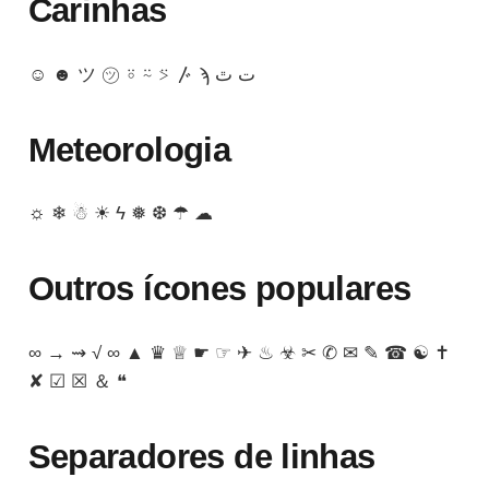
Carinhas
☺ ☻ ツ ㋡ ⍤ ⍨ ⍩ 〴 ϡ ت ﭢ
Meteorologia
☼ ❄ ☃ ☀ ϟ ❅ ❆ ☂ ☁︎
Outros ícones populares
∞ → ⇝ √ ∞ ▲ ♛ ♕ ☛ ☞ ✈ ♨ ☣ ✂ ✆ ✉ ✎ ☎ ☯ ✝
✘ ☑ ☒ ＆ ❝
Separadores de linhas