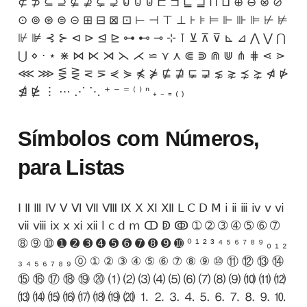
⊄ ⊅ ⊆ ⊇ ⊈ ⊉ ⊊ ⊋ ⊌ ⊍ ⊎ ⊏ ⊐ ⊑ ⊒ ⊓ ⊔ ⊕ ⊖ ⊗ ⊘
⊙ ⊚ ⊛ ⊜ ⊝ ⊞ ⊟ ⊠ ⊡ ⊢ ⊣ ⊤ ⊥ ⊦ ⊧ ⊨ ⊩ ⊪ ⊫ ⊬ ⊭
⊮ ⊯ ⊰ ⊱ ⊲ ⊳ ⊴ ⊵ ⊶ ⊷ ⊸ ⊹ ⊺ ⊻ ⊼ ⊽ ⊾ ⊿ ⋀ ⋁ ⋂
⋃ ⋄ ⋅ ⋆ ⋇ ⋈ ⋉ ⋊ ⋋ ⋌ ⋍ ⋎ ⋏ ⋐ ⋑ ⋒ ⋓ ⋔ ⋕ ⋖ ⋗
⋘ ⋙ ⋚ ⋛ ⋜ ⋝ ⋞ ⋟ ⋠ ⋡ ⋢ ⋣ ⋤ ⋥ ⋦ ⋧ ⋨ ⋩ ⋪ ⋫
⋬ ⋭ ⋮ ⋯ ⋰ ⋱ ⁺ ⁻ ⁼ ⁽ ⁾ ⁿ ₊ ₋ ₌ ₍ ₎
Símbolos com Números,
para Listas
Ⅰ Ⅱ Ⅲ Ⅳ Ⅴ Ⅵ Ⅶ Ⅷ Ⅸ Ⅹ Ⅺ Ⅻ Ⅼ Ⅽ Ⅾ Ⅿ ⅰ ⅱ ⅲ ⅳ ⅴ ⅵ
ⅶ ⅷ ⅸ ⅹ ⅺ ⅻ ⅼ ⅽ ⅾ ⅿ ↀ ↁ ↂ ➀ ➁ ➂ ➃ ➄ ➅ ➆
➇ ➈ ➉ ➊ ➋ ➌ ➍ ➎ ➏ ➐ ➑ ➒ ➓ ⁰ ¹ ² ³ ⁴ ⁵ ⁶ ⁷ ⁸ ⁹ ₀ ₁ ₂
₃ ₄ ₅ ₆ ₇ ₈ ₉ ⓪ ① ② ③ ④ ⑤ ⑥ ⑦ ⑧ ⑨ ⑩ ⑪ ⑫ ⑬ ⑭
⑮ ⑯ ⑰ ⑱ ⑲ ⑳ ⑴ ⑵ ⑶ ⑷ ⑸ ⑹ ⑺ ⑻ ⑼ ⑽ ⑾ ⑿
⒀ ⒁ ⒂ ⒃ ⒄ ⒅ ⒆ ⒇ ⒈ ⒉ ⒊ ⒋ ⒌ ⒍ ⒎ ⒏ ⒐ ⒑