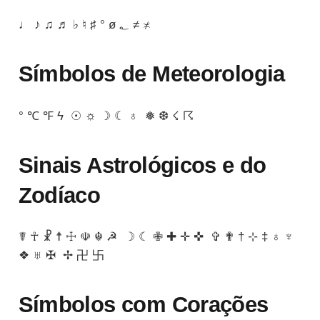
♩ ♪ ♫ ♬ ♭ ♮ ♯ ° ø ؂ ≠ ≭
Símbolos de Meteorologia
° ℃ ℉ ϟ ☉ ☼ ☽ ☾ ♁ ❅ ❆ ☇ ☈
Sinais Astrológicos e do
Zodíaco
☤ ☥ ☧ ☨ ☩ ☫ ☬ ☭ ☽ ☾ ✙ ✚ ✛ ✜ ✞ ✟ † ⊹ ‡ ♁ ♆
❖ ♅ ✠ ✢ 卍 卐
Símbolos com Corações