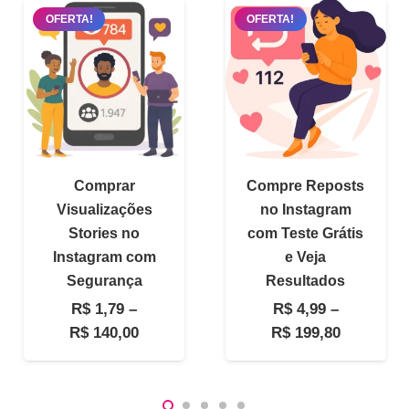
OFERTA!
OFERTA!
Comprar
Compre Reposts
Visualizações
no Instagram
Stories no
com Teste Grátis
Instagram com
e Veja
Segurança
Resultados
R$
1,79
–
R$
4,99
–
Faixa
Faixa
R$
140,00
R$
199,80
de
de
preço:
preço:
R$ 1,79
R$ 4,99