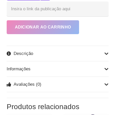
Co
Cur
no
Ins
ADICIONAR AO CARRINHO
Vej
Tod
os
Ben
Descrição
qua
Informações
Avaliações (0)
Produtos relacionados