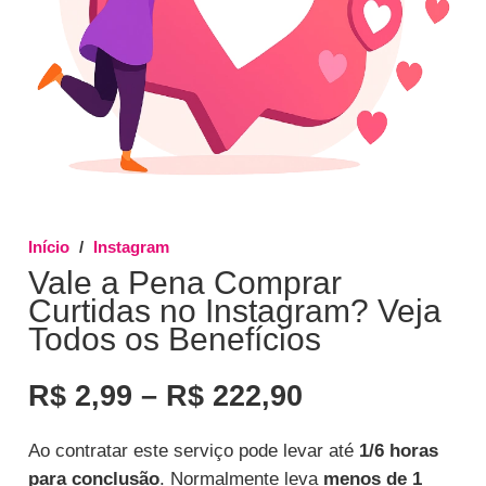
Início
/
Instagram
Vale a Pena Comprar
Curtidas no Instagram? Veja
Todos os Benefícios
Faixa
R$
2,99
–
R$
222,90
de
preço:
Ao contratar este serviço pode levar até
1/6 horas
R$ 2,99
para conclusão
. Normalmente leva
menos de 1