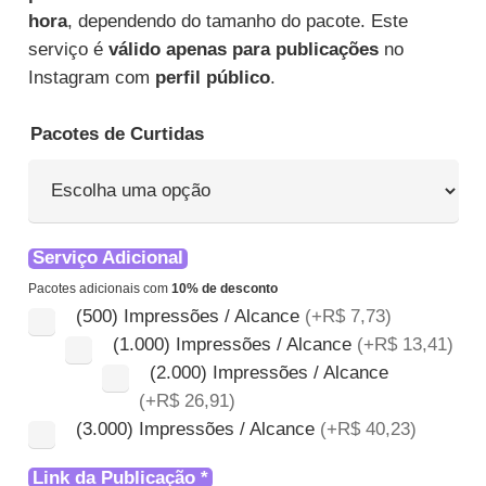
através
hora
, dependendo do tamanho do pacote. Este
R$ 222,90
serviço é
válido apenas para publicações
no
Instagram com
perfil público
.
Pacotes de Curtidas
Serviço Adicional
Pacotes adicionais com
10% de desconto
(500) Impressões / Alcance
(+R$ 7,73)
(1.000) Impressões / Alcance
(+R$ 13,41)
(2.000) Impressões / Alcance
(+R$ 26,91)
Val
(3.000) Impressões / Alcance
(+R$ 40,23)
a
Pe
Link da Publicação
*