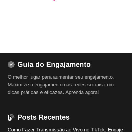
0
através
através
R$ 140,00
R$ 199,80
Guia do Engajamento
O melhor lugar para aumentar seu engajamento.
Maximize o engajamento nas redes sociais com
dicas práticas e eficazes. Aprenda agora!
Posts Recentes
Como Fazer Transmissão ao Vivo no TikTok: Engaje