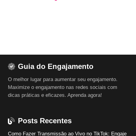
0
através
através
R$ 140,00
R$ 199,80
Guia do Engajamento
O melhor lugar para aumentar seu engajamento.
Maximize o engajamento nas redes sociais com
dicas práticas e eficazes. Aprenda agora!
Posts Recentes
Como Fazer Transmissão ao Vivo no TikTok: Engaje