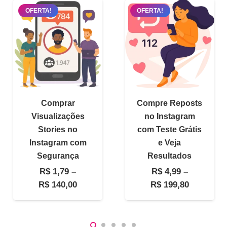
OFERTA!
OFERTA!
Comprar
Compre Reposts
Visualizações
no Instagram
Stories no
com Teste Grátis
Instagram com
e Veja
Segurança
Resultados
R$
1,79
–
R$
4,99
–
Faixa
Faixa
R$
140,00
R$
199,80
de
de
preço:
preço:
R$ 1,79
R$ 4,99