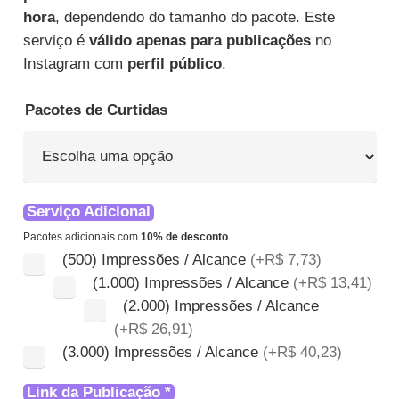
através
hora
, dependendo do tamanho do pacote. Este
R$ 222,90
serviço é
válido apenas para publicações
no
Instagram com
perfil público
.
Pacotes de Curtidas
Serviço Adicional
Pacotes adicionais com
10% de desconto
(500) Impressões / Alcance
(+R$ 7,73)
(1.000) Impressões / Alcance
(+R$ 13,41)
(2.000) Impressões / Alcance
(+R$ 26,91)
Qu
(3.000) Impressões / Alcance
(+R$ 40,23)
Cur
no
Link da Publicação
*