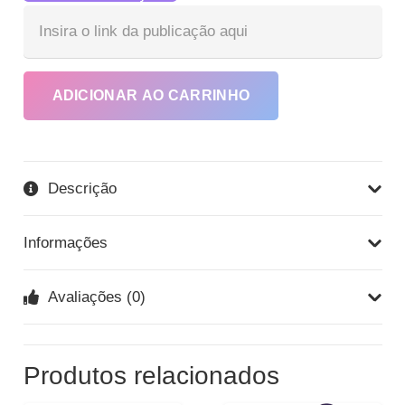
Ins
Co
Por
1
ADICIONAR AO CARRINHO
Rea
e
Ga
Ma
Descrição
Vis
qua
Informações
Avaliações (0)
Produtos relacionados