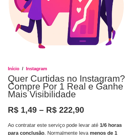
Início
/
Instagram
Quer Curtidas no Instagram?
Compre Por 1 Real e Ganhe
Mais Visibilidade
Faixa
R$
1,49
–
R$
222,90
de
preço:
Ao contratar este serviço pode levar até
1/6 horas
R$ 1,49
para conclusão
. Normalmente leva
menos de 1