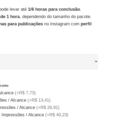
de
preço:
pode levar até
1/6 horas para conclusão
.
R$ 2,99
de 1 hora
, dependendo do tamanho do pacote.
através
nas para publicações
no Instagram com
perfil
R$ 222,90
conto
Alcance
(+R$ 7,73)
sões / Alcance
(+R$ 13,41)
pressões / Alcance
(+R$ 26,91)
) Impressões / Alcance
(+R$ 40,23)
Descubra