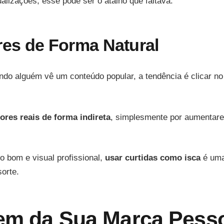
alizações, esse pode ser o atalho que faltava.
res de Forma Natural
 alguém vê um conteúdo popular, a tendência é clicar no p
ores reais de forma indireta
, simplesmente por aumentarem
 bom e visual profissional,
usar curtidas como isca
é uma
orte.
gem da Sua Marca Pess